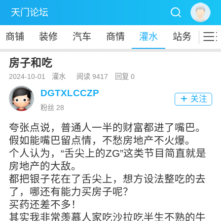

天门论坛

商铺
装修
汽车
商情
灌水
站务
房子和吃
2024-10-01
灌水
阅读 9417
回复 0
DGTXLCCZP
关注

粉丝 28
夸张点说，普通人一半的财富都进了嘴巴。
假如能嘴巴留点情，不愁房地产不火爆。
个人认为，“舌尖上的ZG”这类节目简直就是
房地产的大敌。
都把银子花在了舌尖上，想方设法整吃的去
了，哪还有能力买房子呢？
买药还差不多！
其实我非常羡慕人家吃沙拉吃半生不熟的牛