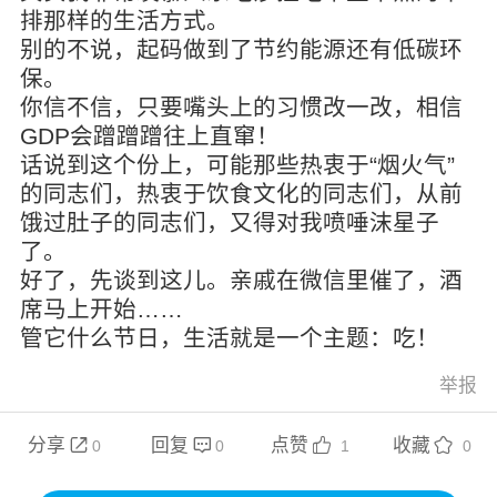
排那样的生活方式。
别的不说，起码做到了节约能源还有低碳环
保。
你信不信，只要嘴头上的习惯改一改，相信
GDP会蹭蹭蹭往上直窜！
话说到这个份上，可能那些热衷于“烟火气”
的同志们，热衷于饮食文化的同志们，从前
饿过肚子的同志们，又得对我喷唾沫星子
了。
好了，先谈到这儿。亲戚在微信里催了，酒
席马上开始……
管它什么节日，生活就是一个主题：吃！
举报
分享
回复
点赞
收藏




0
0
1
0