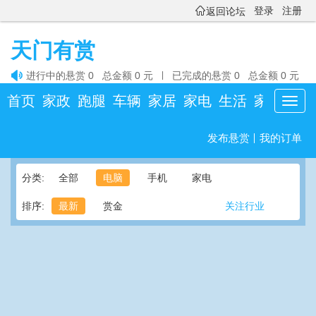

登录
注册
返回论坛
天门有赏

进行中的悬赏 0 总金额 0 元
|
已完成的悬赏 0 总金额 0 元
首页
家政
跑腿
车辆
家居
家电
生活
家教
庆
Toggl
navig
发布悬赏
我的订单
分类:
全部
电脑
手机
家电
排序:
最新
赏金
关注行业