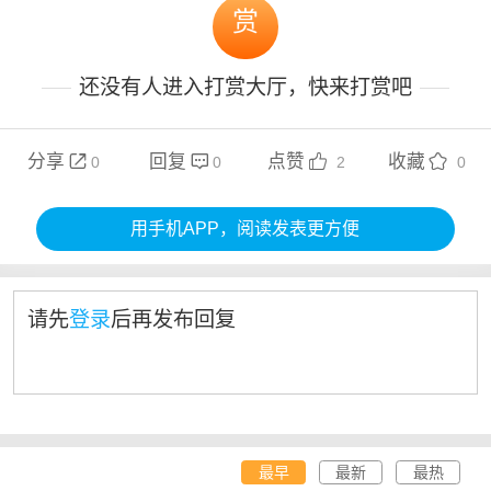
赏
还没有人进入打赏大厅，快来打赏吧
分享
回复
点赞
收藏




0
0
2
0
用手机APP，阅读发表更方便
请先
登录
后再发布回复
最早
最新
最热