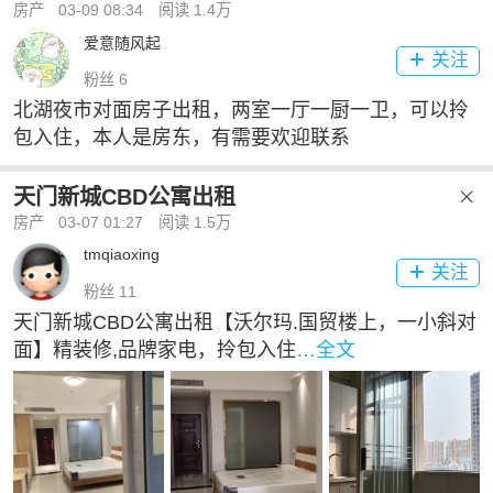
房产
03-09 08:34
阅读 1.4万
爱意随风起
关注

粉丝 6
北湖夜市对面房子出租，两室一厅一厨一卫，可以拎
包入住，本人是房东，有需要欢迎联系
天门新城CBD公寓出租

房产
03-07 01:27
阅读 1.5万
tmqiaoxing
关注

粉丝 11
天门新城CBD公寓出租【沃尔玛.国贸楼上，一小斜对
面】精装修,品牌家电，拎包入住
…全文