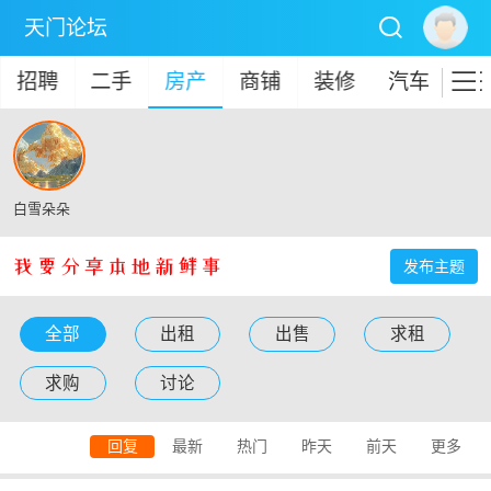

天门论坛

招聘
二手
房产
商铺
装修
汽车
商
白雪朵朵
发布主题
全部
出租
出售
求租
求购
讨论
回复
最新
热门
昨天
前天
更多