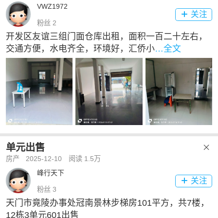
VWZ1972
关注

粉丝 2
开发区友谊三组门面仓库出租，面积一百二十左右，
交通方便，水电齐全，环境好，汇侨小
…全文
单元出售

房产
2025-12-10
阅读 1.5万
峰行天下
关注

粉丝 3
天门市竟陵办事处冠南景林步梯房101平方，共7楼，
12栋3单元601出售