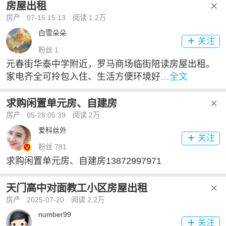
房屋出租

房产
07-15 15:13
阅读 1.2万
白雪朵朵
关注

粉丝 1
元春街华泰中学附近，罗马商场临街陪读房屋出租。
家电齐全可拎包入住、生活方便环境好
…全文
求购闲置单元房、自建房

房产
05-28 05:39
阅读 2万
爱科丝外
关注

粉丝 781
求购闲置单元房、自建房13872997971
天门高中对面教工小区房屋出租

房产
2025-07-20
阅读 2.2万
number99
关注
