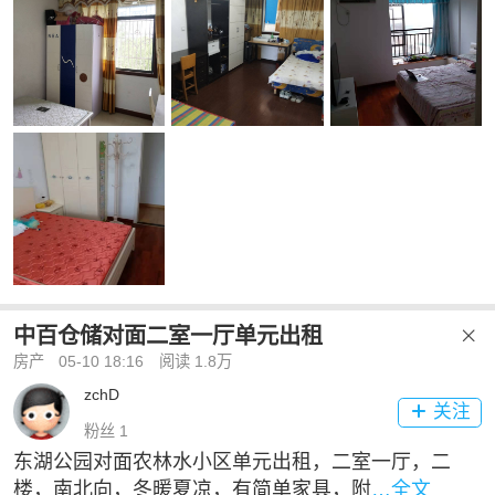
中百仓储对面二室一厅单元出租

房产
05-10 18:16
阅读 1.8万
zchD
关注

粉丝 1
东湖公园对面农林水小区单元出租，二室一厅，二
楼，南北向，冬暖夏凉，有简单家具，附
…全文