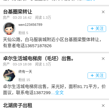
台基圈梁转让

房产
03-20 16:42
阅读 1.3万
wen123456789
关注

粉丝 5
天仙公路，白马服装城附近小区台基圈梁整体转让，
有意者电话13657187826
卓尔生活城电梯房（毛坯）出售。

房产
03-19 18:08
阅读 1.3万
终有一天
关注

粉丝 15
卓尔生活城电梯房出售，采光好，面积81.71平方，价
面议，联系电话1387299
…全文
北湖房子出租
