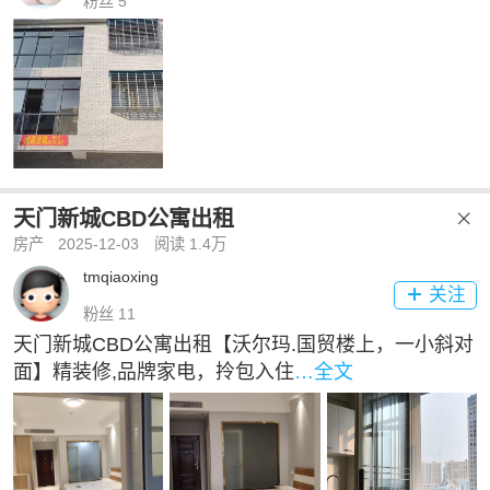
粉丝 5
天门新城CBD公寓出租

房产
2025-12-03
阅读 1.4万
tmqiaoxing
关注

粉丝 11
天门新城CBD公寓出租【沃尔玛.国贸楼上，一小斜对
面】精装修,品牌家电，拎包入住
…全文