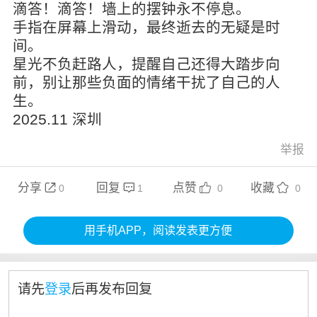
滴答！滴答！墙上的摆钟永不停息。
手指在屏幕上滑动，最终逝去的无疑是时
间。
星光不负赶路人，提醒自己还得大踏步向
前，别让那些负面的情绪干扰了自己的人
生。
2025.11 深圳
举报
分享
回复
点赞
收藏




0
1
0
0
用手机APP，阅读发表更方便
请先
登录
后再发布回复