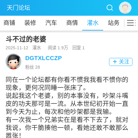

天门论坛

商铺
装修
汽车
商情
灌水
站务
斗不过的老婆
2025-11-12
灌水
阅读 1.9万
回复 1
DGTXLCCZP
关注

粉丝 28
同在一个论坛都有你看不惯我我看不惯你的
现象，更何况同睡一张床了。
说起我这个老婆，别的本事没有，吵架斗嘴
皮的功夫那可是一流。从本世纪初开始一直
到今天为止，每次和他吵架都是我输。
有一次我一个兄弟实在是看不下去了，就对
我说，你干脆揍他一顿，看她还敢不敢那么
嚣张！