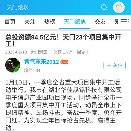

天门论坛

首页
关注
热榜
天门聚焦
交友
爱秀
总投资额94.5亿元！天门23个项目集中开
工！
2025-01-10
天门聚焦
阅读 1.7万
回复 7
紫气东来2012
关注

粉丝 234
1月10日，一季度全省重大项目集中开工活
动举行，我市在湖北华佳晟铭科技有限公司
电子信息产业园项目现场，同步举行全市一
季度重大项目集中开工活动，动员全市上下
提振精神、昂扬斗志，奋战一季度、勇夺开
门红，为实现全年目标抢占先机、赢得主
动。