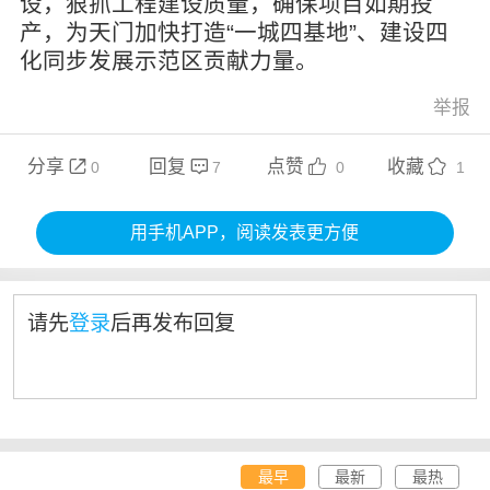
设，狠抓工程建设质量，确保项目如期投
产，为天门加快打造“一城四基地”、建设四
化同步发展示范区贡献力量。
举报
分享
回复
点赞
收藏




0
7
0
1
用手机APP，阅读发表更方便
请先
登录
后再发布回复
最早
最新
最热