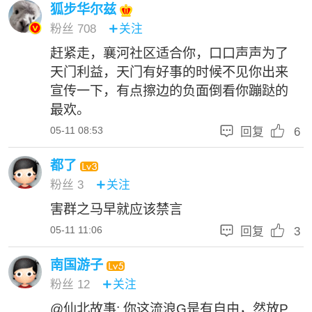
狐步华尔兹
粉丝
708
关注

赶紧走，襄河社区适合你，口口声声为了
天门利益，天门有好事的时候不见你出来
宣传一下，有点擦边的负面倒看你蹦跶的
最欢。


05-11 08:53
回复
6
都了
粉丝
3
关注

害群之马早就应该禁言


05-11 11:06
回复
3
南国游子
粉丝
12
关注

@仙北故事: 你这流浪G是有自由，然放P