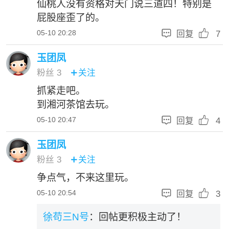
仙桃人没有资格对天门说三道四！特别是
屁股座歪了的。


05-10 20:28
回复
7
玉团凤
粉丝
3
关注

抓紧走吧。
到湘河茶馆去玩。


05-10 20:47
回复
4
玉团凤
粉丝
3
关注

争点气，不来这里玩。


05-10 20:54
回复
3
徐苟三N号
：回帖更积极主动了！