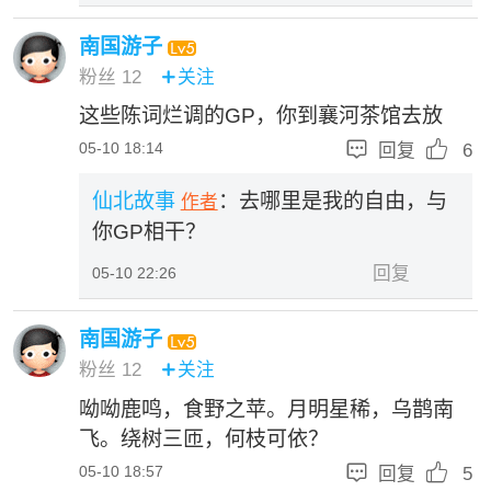
南国游子
粉丝
12
关注

这些陈词烂调的GP，你到襄河茶馆去放


05-10 18:14
回复
6
仙北故事
：去哪里是我的自由，与
作者
你GP相干？
回复
05-10 22:26
南国游子
粉丝
12
关注

呦呦鹿鸣，食野之苹。月明星稀，乌鹊南
飞。绕树三匝，何枝可依？


05-10 18:57
回复
5