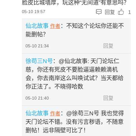
脸皮比城墙厚，玩这种“无间道”有意思吗？


05-10 19:57
回复
1
仙北故事
：不知这个论坛你还能不
作者
能删帖？
回复
05-10 21:34
徐苟三N号
：
@仙北故事:
天门论坛仁
慈，你还有死皮不要脸逼逼赖赖滴机
会，你去南岸这么叫唤试试？当天都给
你正法了。不晓得哈数
回复
05-10 21:40
仙北故事
：@徐苟三N号 我也觉得
作者
天门论坛不错。没有污言秽语，不随意
删帖！远非隔壁可比了！