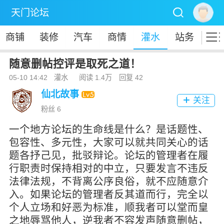

天门论坛

商铺
装修
汽车
商情
灌水
站务
随意删帖控评是取死之道！
05-10 14:42
灌水
阅读 1.4万
回复 42
仙北故事
关注

粉丝 6
一个地方论坛的生命线是什么？是话题性、
包容性、多元性，大家可以就共同关心的话
题各抒己见，批驳辩论。论坛的管理者在履
行职责时保持相对的中立，只要发言不违反
法律法规，不背离公序良俗，就不应随意介
入。如果论坛的管理者反其道而行，完全以
个人立场和好恶为标准，顺我者可以堂而皇
之地辱骂他人，逆我者不容发声随意删帖，