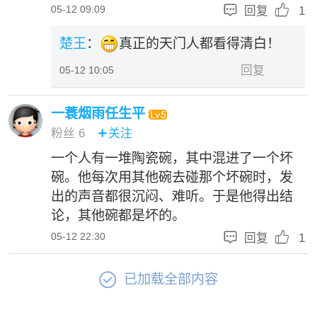


05-12 09:09
回复
1
楚王
：
真正的天门人都看得清白！
回复
05-12 10:05
一蓑烟雨任生平
粉丝
6
关注

一个人有一堆陶瓷碗，其中混进了一个坏
碗。他每次用其他碗去碰那个坏碗时，发
出的声音都很沉闷、难听。于是他得出结
论，其他碗都是坏的。


05-12 22:30
回复
1

已加载全部内容