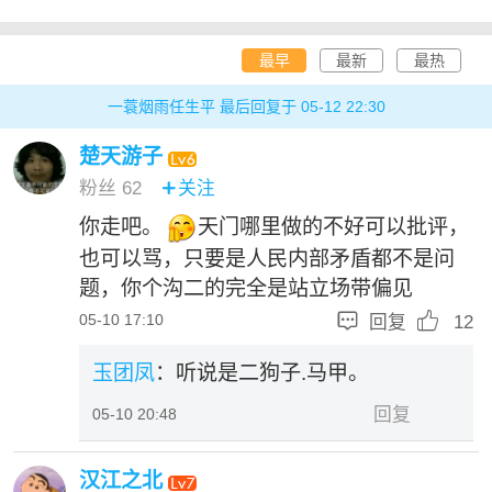
最早
最新
最热
一蓑烟雨任生平 最后回复于 05-12 22:30
楚天游子
粉丝
62
关注

你走吧。
天门哪里做的不好可以批评，
也可以骂，只要是人民内部矛盾都不是问
题，你个沟二的完全是站立场带偏见


05-10 17:10
回复
12
玉团凤
：听说是二狗子.马甲。
回复
05-10 20:48
汉江之北