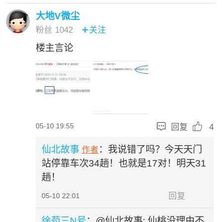
大地V微尘
粉丝
1042
关注

楼主言论


05-10 19:55
回复
4
仙北故事
：我说错了吗？今天天门
作者
站停靠车次34趟！也就是17对！明天31
趟！
回复
05-10 22:01
徐苟三N号
：
@仙北故事:
仙桃没理由不