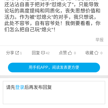
还沾沾自喜于把对手“怼熄火了”，只能导致
论坛的高度提纯和同质化，丧失思想价值和
活力。作为被“怼熄火”的对手，我只想说，
此处不容爷，自有容爷处！我倒要看看，你
们怎么把自己玩“熄火”！
举报
分享
回复
点赞
收藏




1
42
0
0
用手机APP，阅读发表更方便
请先
登录
后再发布回复