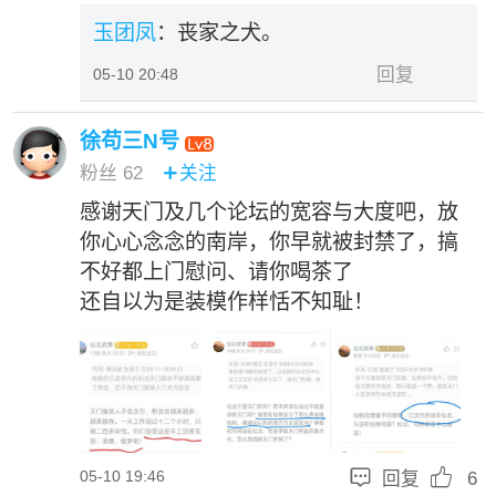
玉团凤
：丧家之犬。
回复
05-10 20:48
徐苟三N号
粉丝
62
关注

感谢天门及几个论坛的宽容与大度吧，放
你心心念念的南岸，你早就被封禁了，搞
不好都上门慰问、请你喝茶了
还自以为是装模作样恬不知耻！


05-10 19:46
回复
6