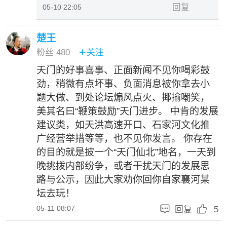
回复
05-10 22:05
楚王
粉丝
480
关注

天门的好事喜事、正面新闻不见你喝彩鼓
劲，稍微有点坏事、负面消息被你拿去小
题大做、到处论坛煽风点火、揶揄嘲笑，
美其名曰“鞭策鼓励”天门进步。 中肯的发展
建议类，如天洪高速开口、石家河文化推
广经营举措等等，也不见你发言。 你存在
的目的就是披一个“天门仙北”地名，一天到
晚挑拨内部纷争，或者干扰天门的发展思
路与公示，因此大家劝你回你自家襄河某
坛去玩！


05-11 08:07
回复
5