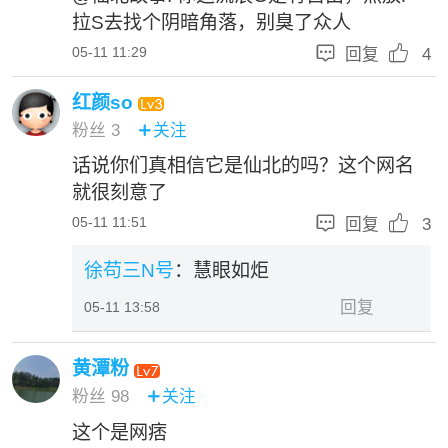
拉S去找个阴暗角落，别臭了众人


05-11 11:29
回复
4
红颜so
粉丝
3
关注

话说你们真相信它是仙北的吗？这个网名
就很刻意了


05-11 11:51
回复
3
徐苟三N号
：慧眼如炬
回复
05-11 13:58
黄潭粉
粉丝
98
关注

这个是网痞