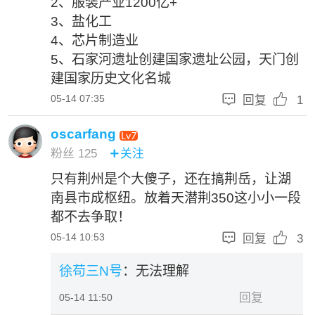
2、服装产业1200亿+
3、盐化工
4、芯片制造业
5、石家河遗址创建国家遗址公园，天门创
建国家历史文化名城


05-14 07:35
回复
1
oscarfang
粉丝
125
关注

只有荆州是个大傻子，还在搞荆岳，让湖
南县市成枢纽。放着天潜荆350这小小一段
都不去争取！


05-14 10:53
回复
3
徐苟三N号
：无法理解
回复
05-14 11:50