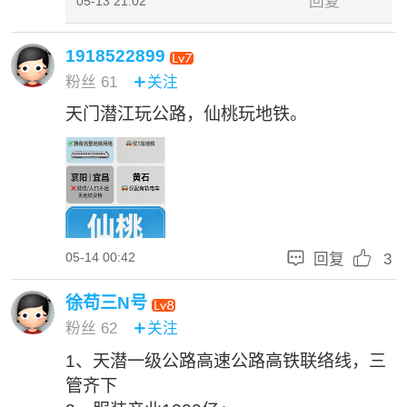
回复
05-13 21:02
1918522899
粉丝
61
关注

天门潜江玩公路，仙桃玩地铁。


05-14 00:42
回复
3
徐苟三N号
粉丝
62
关注

1、天潜一级公路高速公路高铁联络线，三
管齐下