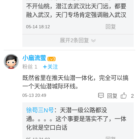
不开仙桃，潜江去武汉比天门远，都要
融入武汉，天门专场肯定强调融入武汉
回复
05-14 18:12
展开
2
条回复

小扇流萤
粉丝
1
关注

既然省里在推天仙潜一体化，完全可以搞
一个天仙潜城际环线。


05-13 20:49
回复
2
徐苟三N号
：天潜一级公路都没
通。。。。这个事要是落实不了，一体
化就是空口白话