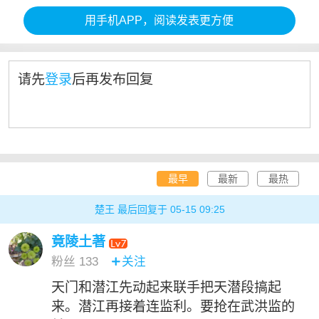
用手机APP，阅读发表更方便
请先
登录
后再发布回复
最早
最新
最热
楚王 最后回复于 05-15 09:25
竟陵土著
粉丝
133
关注

天门和潜江先动起来联手把天潜段搞起
来。潜江再接着连监利。要抢在武洪监的